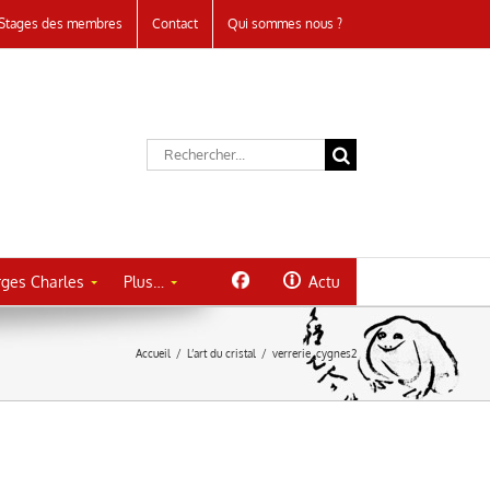
Stages des membres
Contact
Qui sommes nous ?
Rechercher:
ges Charles
Plus…
Actu
Accueil
/
L’art du cristal
/
verrerie_cygnes2