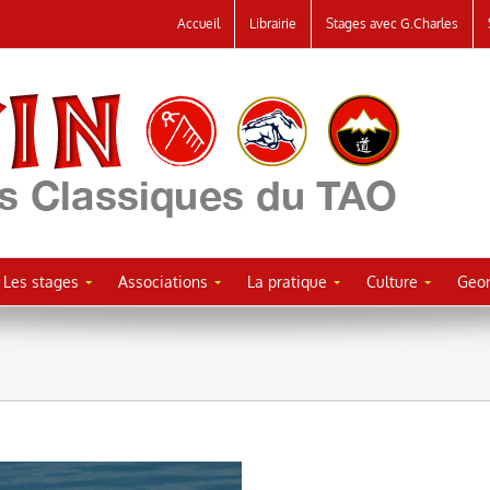
Accueil
Librairie
Stages avec G.Charles
Les stages
Associations
La pratique
Culture
Geor