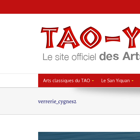
Passer
au
contenu
Arts classiques du TAO
Le San Yiquan
verrerie_cygnes2