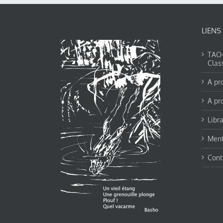
LIENS
TAO-Y
Clas
A pr
A pr
Libra
Ment
Cont