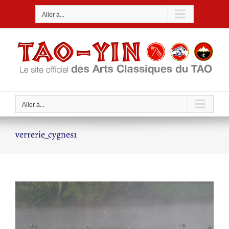
Passer
Aller à...
au
contenu
Aller à...
verrerie_cygnes1