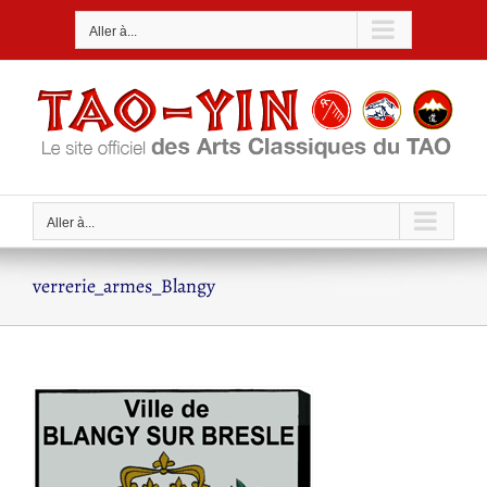
Passer
Aller à...
au
contenu
Aller à...
verrerie_armes_Blangy