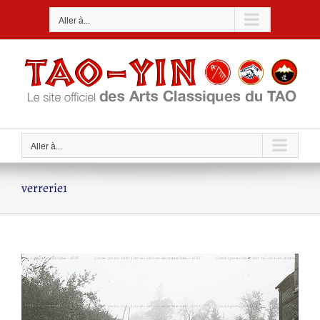
Passer
Aller à...
au
contenu
Aller à...
verrerie1