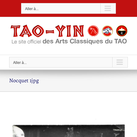
Passer
Aller à...
au
contenu
Aller à...
Nocquet 1jpg