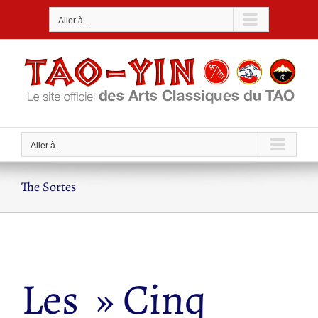
Passer
Aller à...
au
contenu
Aller à...
The Sortes
Les » Cinq