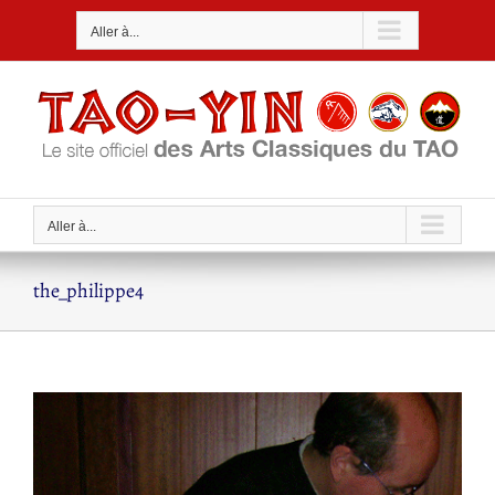
Passer
Aller à...
au
contenu
Aller à...
the_philippe4