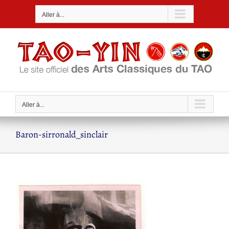
Passer
Aller à...
au
contenu
Aller à...
Baron-sirronald_sinclair