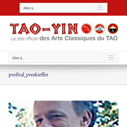
Passer
Aller à...
au
contenu
Aller à...
profital_yveskieffer