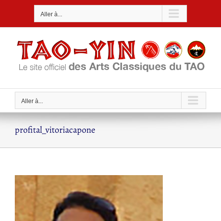
Passer
Aller à...
au
contenu
Aller à...
profital_vitoriacapone