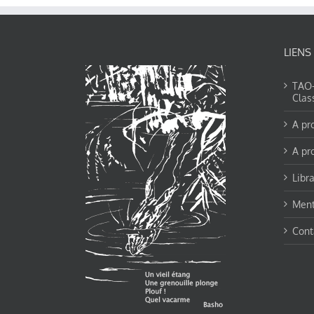
LIENS
TAO-Y
Clas
A pr
A pr
Libra
Ment
Cont