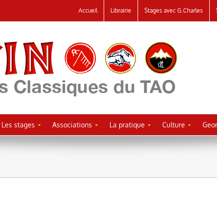
Accueil
Librairie
Stages avec G.Charles
Les stages
Associations
La pratique
Culture
Geor