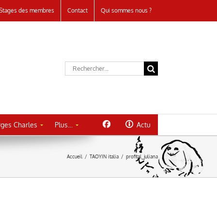
Stages des membres
Contact
Qui sommes nous ?
Rechercher:
ges Charles
Plus…
Actu
Accueil
/
TAOYIN italia
/
profital_juliana