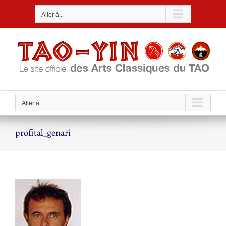
Passer
Aller à...
au
contenu
Aller à...
profital_genari