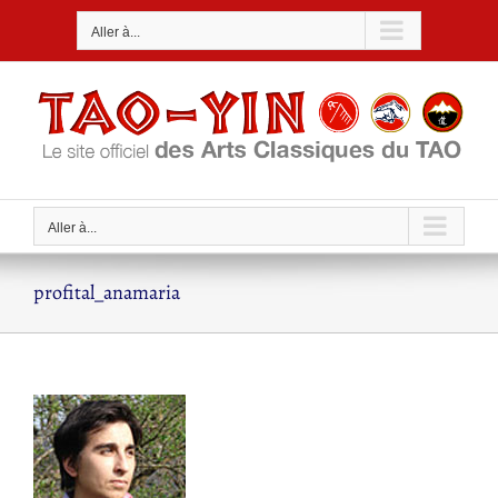
Passer
Aller à...
au
contenu
Aller à...
profital_anamaria