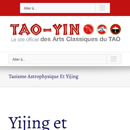
Passer
Aller à...
au
contenu
Aller à...
Taoisme Astrophysique Et Yijing
Yijing et