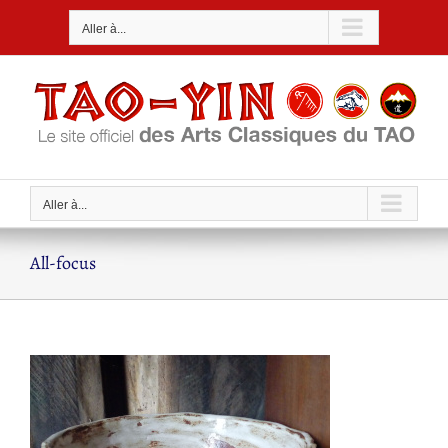
Passer
Aller à...
au
contenu
Aller à...
All-focus