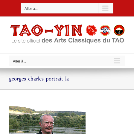
Passer
Aller à...
au
contenu
Aller à...
georges_charles_portrait_la