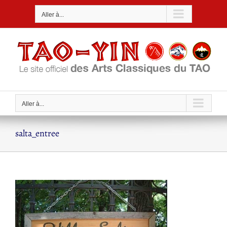
Passer
Aller à...
au
contenu
Aller à...
salta_entree