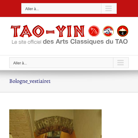
Passer
Aller à...
au
contenu
Aller à...
Bologne_vestiaire1