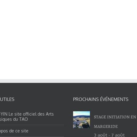
 UTILES
PROCHAINS ÉVÉNEMENTS
IN Le site officiel des Arts
STAGE INITIATION EN
siques du TAO
MARGERIDE
opos de ce site
3 août
-
7 août