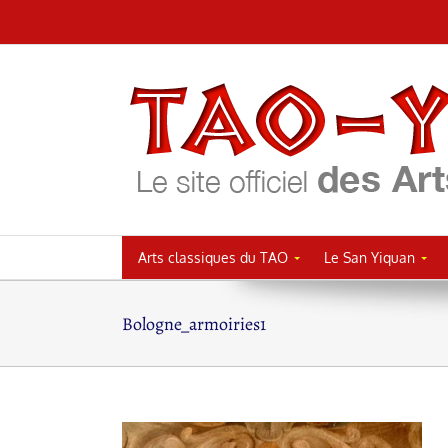
Passer
au
contenu
Arts classiques du TAO
Le San Yiquan
Bologne_armoiries1