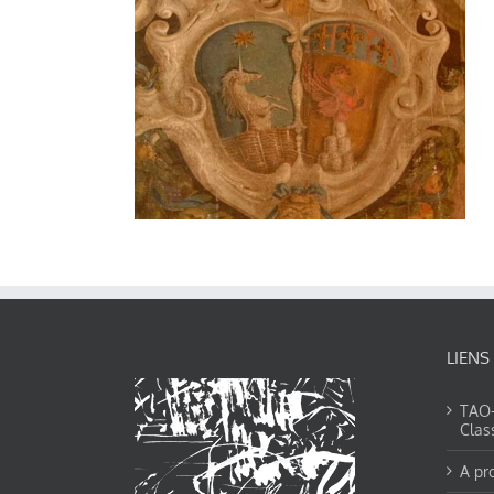
LIENS
TAO-Y
Clas
A pr