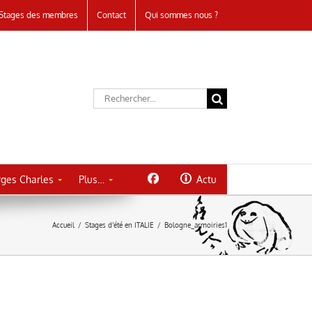
Stages des membres
Contact
Qui sommes nous ?
Rechercher:
ges Charles
Plus…
Actu
Accueil
/
Stages d’été en ITALIE
/
Bologne_armoiries1