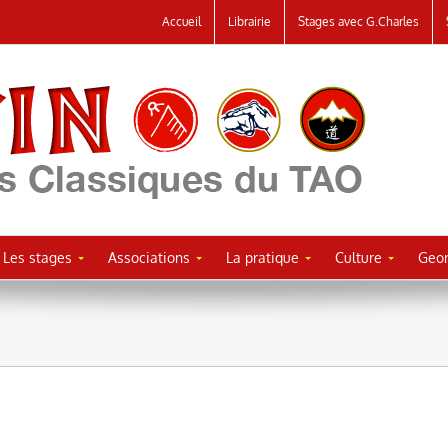
Accueil
Librairie
Stages avec G.Charles
Les stages
Associations
La pratique
Culture
Geor