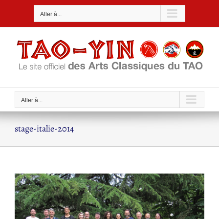
Passer
Aller à...
au
contenu
Aller à...
stage-italie-2014