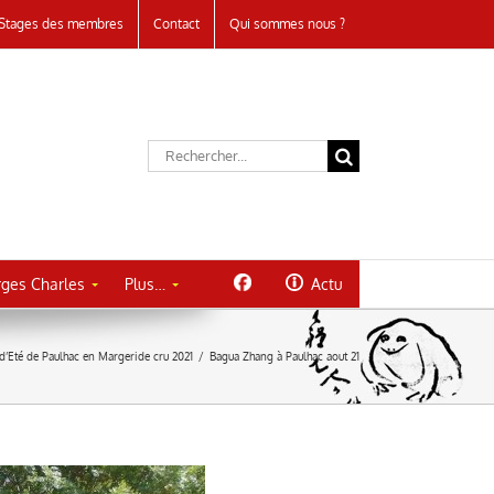
Stages des membres
Contact
Qui sommes nous ?
Rechercher:
ges Charles
Plus…
Actu
d’Eté de Paulhac en Margeride cru 2021
/
Bagua Zhang à Paulhac aout 21