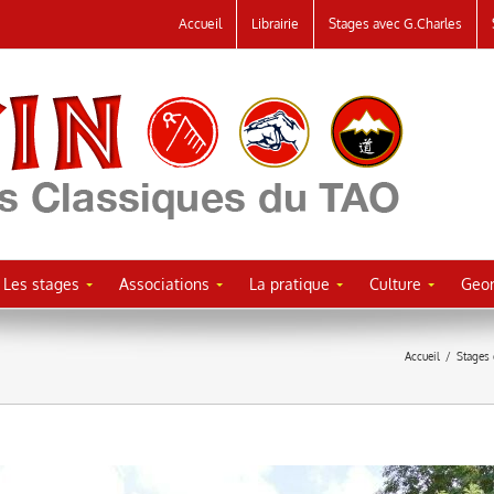
Accueil
Librairie
Stages avec G.Charles
Les stages
Associations
La pratique
Culture
Geor
Accueil
/
Stages 