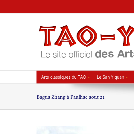
Passer
au
contenu
Arts classiques du TAO
Le San Yiquan
Bagua Zhang à Paulhac aout 21