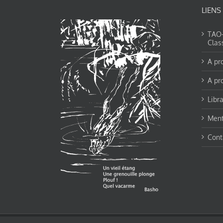
LIENS
TAO-Y
Clas
A pr
A pr
Libra
Ment
Cont