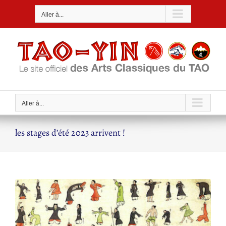
Passer
Aller à...
au
contenu
Aller à...
les stages d’été 2023 arrivent !
Voir
l'image
agrandie