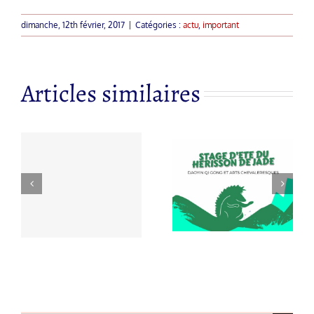
dimanche, 12th février, 2017
|
Catégories :
actu
,
important
Articles similaires
 à
Nouvelle
s
STAGE
année du
à
D’ETE DU
cheval de feu
HERISSON
par Georges
d
DE JADE
Charles