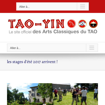
Passer
Aller à...
au
contenu
Aller à...
les stages d’été 2017 arrivent !
Voir
l'image
agrandie