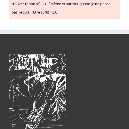
trouver réponse" G.C. "Même et surtout quand je ne pense
pas, je suis" "Etre suffit" G.C.