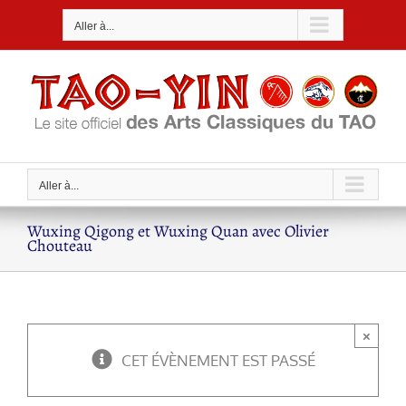
Passer
Aller à...
au
contenu
Aller à...
Wuxing Qigong et Wuxing Quan avec Olivier
Chouteau
×
CET ÉVÈNEMENT EST PASSÉ