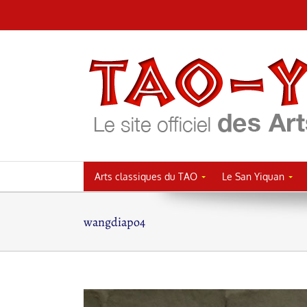
Passer
au
contenu
Arts classiques du TAO
Le San Yiquan
wangdiapo4