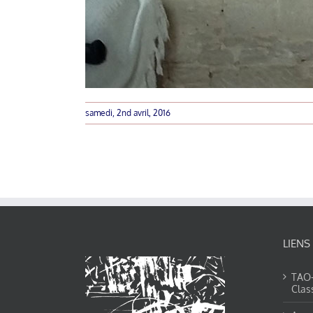
samedi, 2nd avril, 2016
LIENS
TAO-Y
Clas