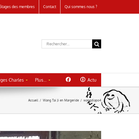
Stages des membres
Contact
Qui sommes nous ?
Rechercher:
ges Charles
Plus…
Actu
Accueil
/
Wang Tai Ji en Margeride
/
wangdiapo4