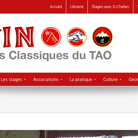
Accueil
Librairie
Stages avec G.Charles
Les stages
Associations
La pratique
Culture
Geor