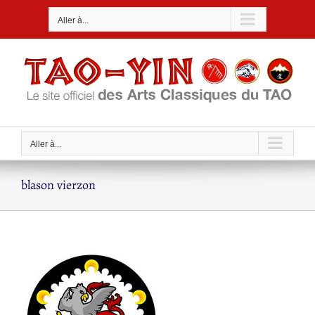
Passer
Aller à...
au
contenu
Aller à...
blason vierzon