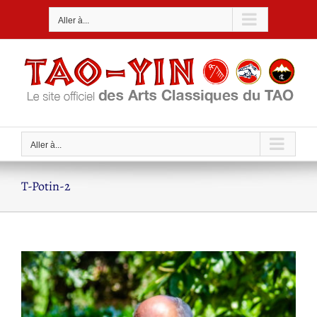
Passer
Aller à...
au
contenu
Aller à...
T-Potin-2