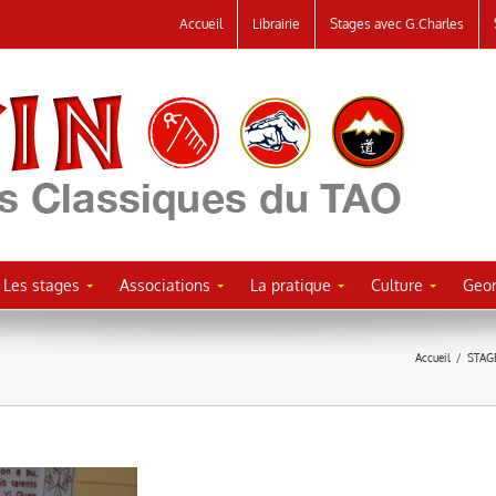
Accueil
Librairie
Stages avec G.Charles
Les stages
Associations
La pratique
Culture
Geor
Accueil
/
STAG