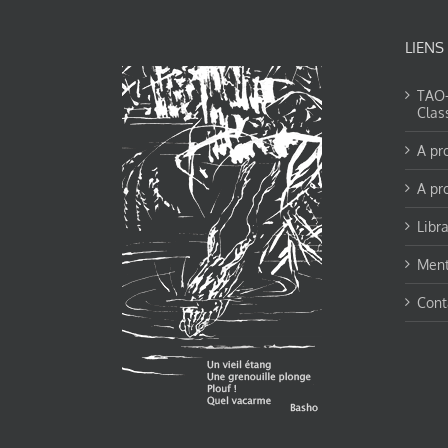
LIENS
TAO-Y
Clas
A pr
A pr
Libra
Ment
Cont