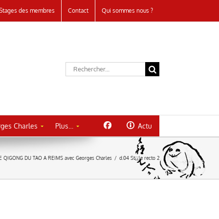
Stages des membres
Contact
Qui sommes nous ?
Rechercher:
ges Charles
Plus…
Actu
E QIGONG DU TAO A REIMS avec Georges Charles
/
d.04 St¿¿le recto 2