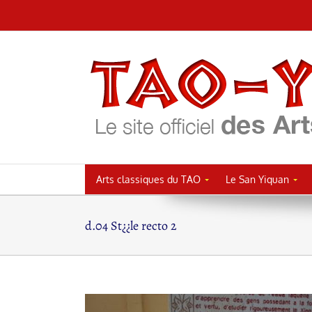
Passer
au
contenu
Arts classiques du TAO
Le San Yiquan
d.04 St¿¿le recto 2