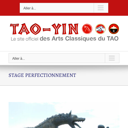
Passer
Aller à...
au
contenu
Aller à...
STAGE PERFECTIONNEMENT