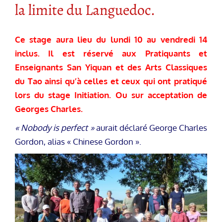
la limite du Languedoc.
Ce stage aura lieu du lundi 10 au vendredi 14
inclus. Il est réservé aux Pratiquants et
Enseignants San Yiquan et des Arts Classiques
du Tao ainsi qu’à celles et ceux qui ont pratiqué
lors du stage Initiation. Ou sur acceptation de
Georges Charles.
« Nobody is perfect »
aurait déclaré George Charles
Gordon, alias « Chinese Gordon ».