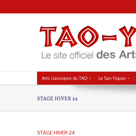
Passer
au
contenu
Arts classiques du TAO
Le San Yiquan
STAGE HIVER 24
STAGE HIVER 24