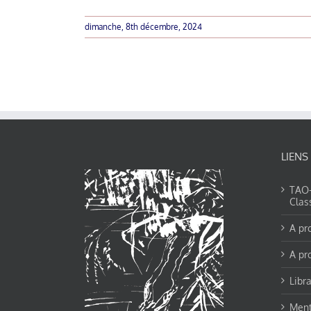
dimanche, 8th décembre, 2024
LIENS
TAO-Y
Clas
A pr
A pr
Libra
Ment