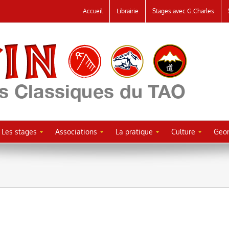
Accueil
Librairie
Stages avec G.Charles
Les stages
Associations
La pratique
Culture
Geor