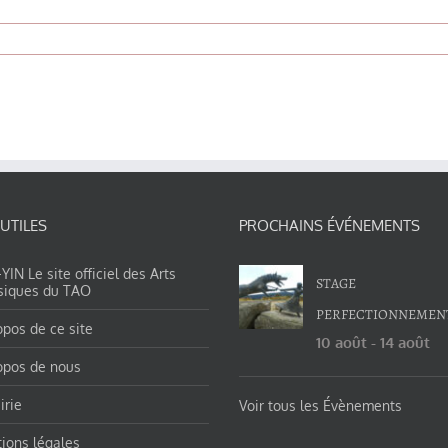
 UTILES
PROCHAINS ÉVÉNEMENTS
IN Le site officiel des Arts
STAGE
siques du TAO
PERFECTIONNEMEN
opos de ce site
10 août
-
14 août
opos de nous
irie
Voir tous les Évènements
ions légales