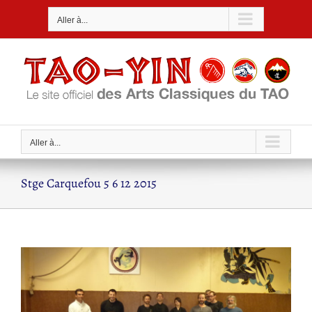
Passer
Aller à...
au
contenu
Aller à...
Stge Carquefou 5 6 12 2015