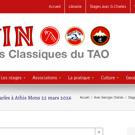
Accueil
Librairie
Stages avec G.Charles
Les stages
Associations
La pratique
Culture
Geor
harles à Athis Mons 22 mars 2026
Accueil
/
Avec Georges Charles
/
Stag
×