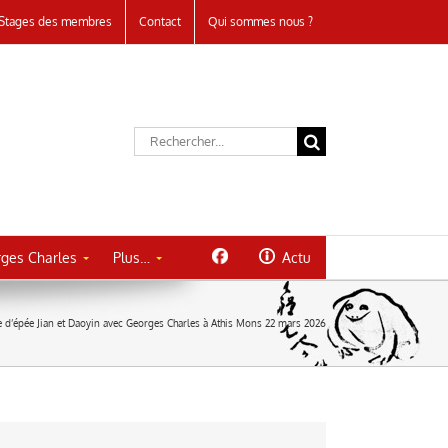
Stages des membres
Contact
Qui sommes nous ?
Rechercher:
ges Charles
Plus…
Actu
e d’épée Jian et Daoyin avec Georges Charles à Athis Mons 22 mars 2026