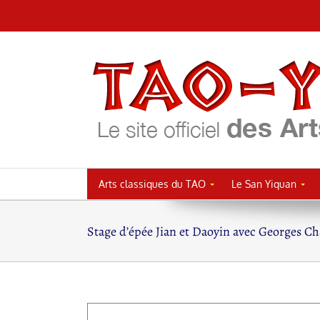
Passer
au
contenu
Arts classiques du TAO
Le San Yiquan
Stage d’épée Jian et Daoyin avec Georges C