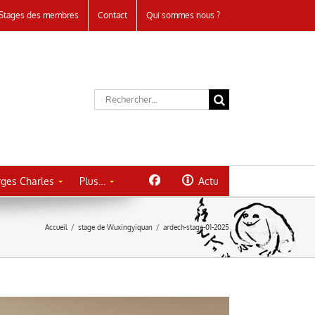
Stages des membres
Contact
Qui sommes nous ?
Rechercher:
ges Charles
Plus…
Actu
Accueil
/
stage de Wuxingyiquan
/
ardech-stage-01-2025