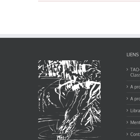
LIENS
TAO-Y
Clas
A pr
A pr
Libra
Ment
Cont