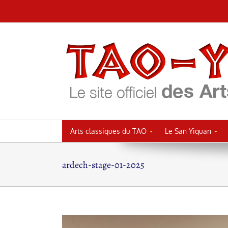
Passer
au
contenu
Arts classiques du TAO
Le San Yiquan
ardech-stage-01-2025