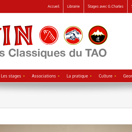
Accueil
Librairie
Stages avec G.Charles
Les stages
Associations
La pratique
Culture
Geor