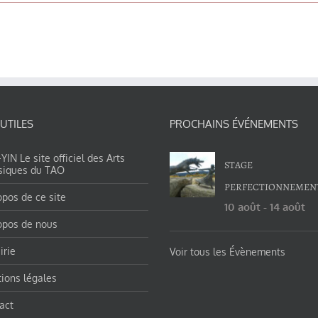
 UTILES
PROCHAINS ÉVÉNEMENTS
IN Le site officiel des Arts
STAGE
siques du TAO
PERFECTIONNEMEN
opos de ce site
10 août
-
14 août
opos de nous
irie
Voir tous les Évènements
ions légales
act