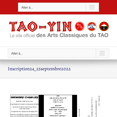
Passer
Aller à...
au
contenu
Aller à...
Inscription24_25septembre2022