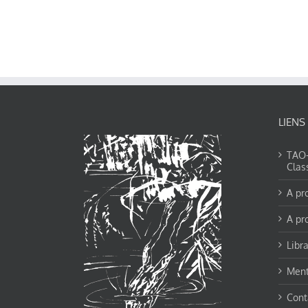
LIENS
TAO-Y
Clas
A pr
A pr
Libra
Ment
Cont