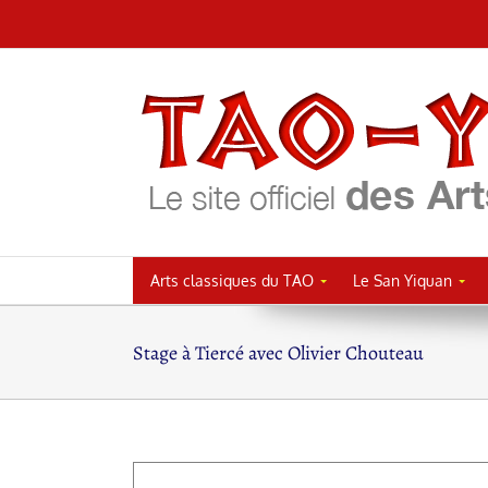
Passer
au
contenu
Arts classiques du TAO
Le San Yiquan
Stage à Tiercé avec Olivier Chouteau