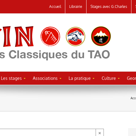
Accueil
Librairie
Stages avec G.Charles
Les stages
Associations
La pratique
Culture
Geor
Acc
×