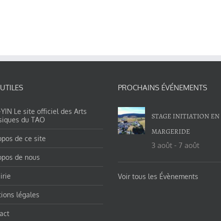
 UTILES
PROCHAINS ÉVÉNEMENTS
IN Le site officiel des Arts
STAGE INITIATION EN
siques du TAO
MARGERIDE
opos de ce site
3 août
-
7 août
opos de nous
irie
Voir tous les Évènements
ions légales
act