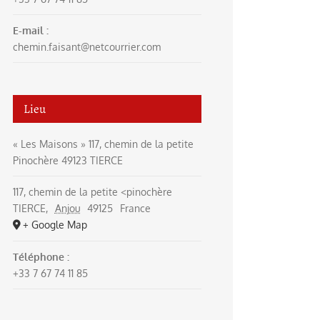
E-mail :
chemin.faisant@netcourrier.com
Lieu
« Les Maisons » 117, chemin de la petite
Pinochère 49123 TIERCE
117, chemin de la petite <pinochère
TIERCE
,
Anjou
49125
France
+ Google Map
Téléphone :
+33 7 67 74 11 85