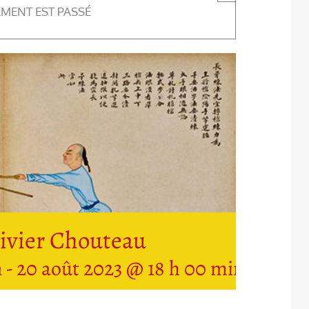
EMENT EST PASSÉ
livier Chouteau
n
-
20 août 2023 @ 18 h 00 min