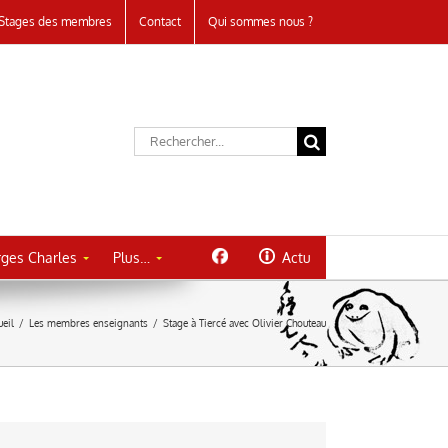
Stages des membres
Contact
Qui sommes nous ?
Rechercher:
ges Charles
Plus…
Actu
ueil
/
Les membres enseignants
/
Stage à Tiercé avec Olivier Chouteau