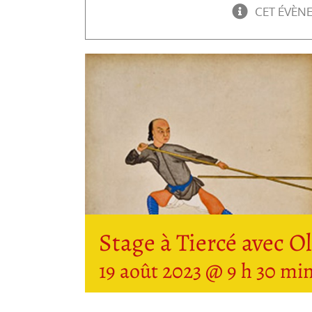
CET ÉVÈN
Stage à Tiercé avec O
19 août 2023 @ 9 h 30 mi