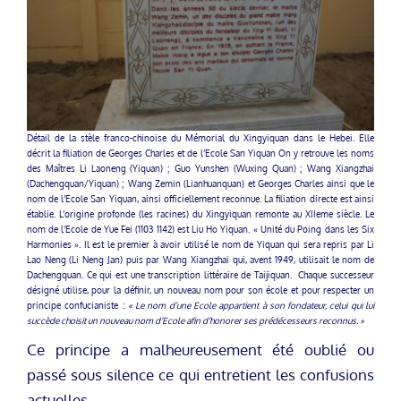
Détail de la stèle franco-chinoise du Mémorial du Xingyiquan dans le Hebei. Elle
décrit la filiation de Georges Charles et de l’Ecole San Yiquan On y retrouve les noms
des Maîtres Li Laoneng (Yiquan) ; Guo Yunshen (Wuxing Quan) ; Wang Xiangzhai
(Dachengquan/Yiquan) ; Wang Zemin (Lianhuanquan) et Georges Charles ainsi que le
nom de l’Ecole San Yiquan, ainsi officiellement reconnue. La filiation directe est ainsi
établie. L’origine profonde (les racines) du Xingyiquan remonte au XIIeme siècle. Le
nom de l’Ecole de Yue Fei (1103 1142) est Liu Ho Yiquan. « Unité du Poing dans les Six
Harmonies ». Il est le premier à avoir utilisé le nom de Yiquan qui sera repris par Li
Lao Neng (Li Neng Jan) puis par Wang Xiangzhai qui, avent 1949, utilisait le nom de
Dachengquan. Ce qui est une transcription littéraire de Taijiquan. Chaque successeur
désigné utilise, pour la définir, un nouveau nom pour son école et pour respecter un
principe confucianiste :
« Le nom d’une Ecole appartient à son fondateur, celui qui lui
succède choisit un nouveau nom d’Ecole afin d’honorer ses prédécesseurs reconnus. »
Ce principe a malheureusement été oublié ou
passé sous silence ce qui entretient les confusions
actuelles.