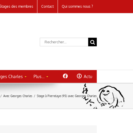
Stages des membres
Contact
Qui sommes nous ?
Rechercher:
ges Charles
Plus…
Actu
/
Avec Georges Charles
/
Stage à Pierrelaye (95) avec Georges Charles