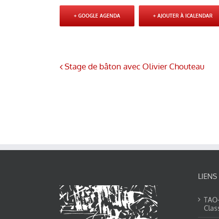
+ GOOGLE AGENDA
+ AJOUTER À ICALENDAR
Stage de bâton avec Olivier Chouteau
LIENS
TAO-Y
Clas