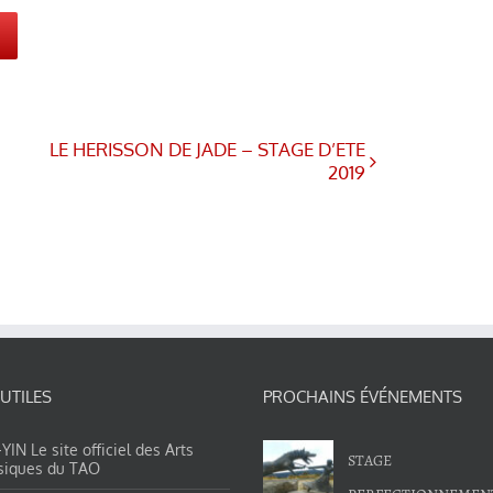
LE HERISSON DE JADE – STAGE D’ETE
2019
 UTILES
PROCHAINS ÉVÉNEMENTS
IN Le site officiel des Arts
STAGE
siques du TAO