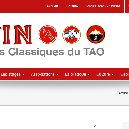
Accueil
Librairie
Stages avec G.Charles
Les stages
Associations
La pratique
Culture
Geor
Accueil
×