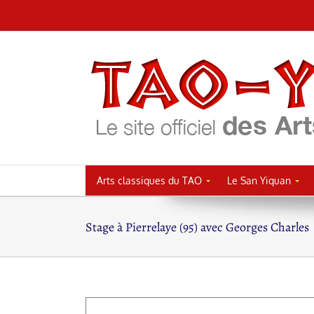
Passer
au
contenu
Arts classiques du TAO
Le San Yiquan
Stage à Pierrelaye (95) avec Georges Charles