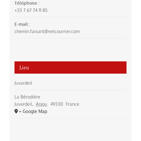
Téléphone :
+33 7 67 74 11 85
E-mail :
chemin.faisant@netcourrier.com
Lieu
Juvardeil
La Bérodière
Juvardeil
,
Anjou
49330
France
+ Google Map