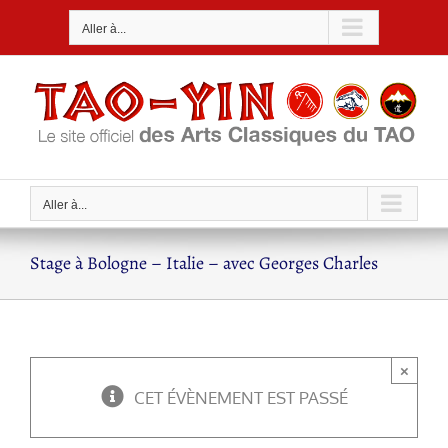
Passer
Aller à...
au
contenu
Aller à...
Stage à Bologne – Italie – avec Georges Charles
×
CET ÉVÈNEMENT EST PASSÉ