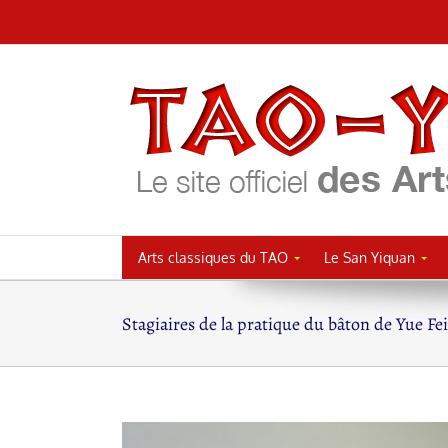
Passer
au
contenu
Arts classiques du TAO
Le San Yiquan
Stagiaires de la pratique du bâton de Yue Fei