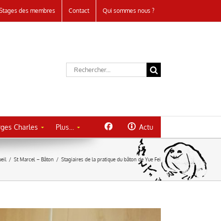
Stages des membres
Contact
Qui sommes nous ?
Rechercher:
ges Charles
Plus…
Actu
eil
/
St Marcel – Bâton
/
Stagiaires de la pratique du bâton de Yue Fei