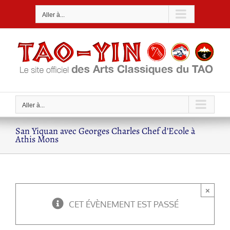
Passer
Aller à...
au
contenu
Aller à...
San Yiquan avec Georges Charles Chef d’Ecole à
Athis Mons
×
CET ÉVÈNEMENT EST PASSÉ