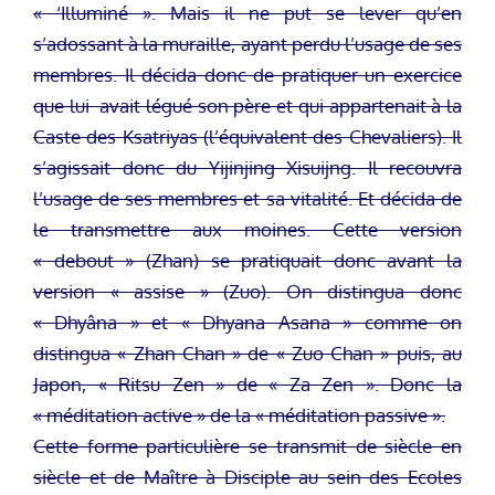
« ‘Illuminé ». Mais il ne put se lever qu’en
s’adossant à la muraille, ayant perdu l’usage de ses
membres. Il décida donc de pratiquer un exercice
que lui avait légué son père et qui appartenait à la
Caste des Ksatriyas (l’équivalent des Chevaliers). Il
s’agissait donc du Yijinjing Xisuijng. Il recouvra
l’usage de ses membres et sa vitalité. Et décida de
le transmettre aux moines. Cette version
« debout » (Zhan) se pratiquait donc avant la
version « assise » (Zuo). On distingua donc
« Dhyâna » et « Dhyana Asana » comme on
distingua « Zhan Chan » de « Zuo Chan » puis, au
Japon, « Ritsu Zen » de « Za Zen ». Donc la
« méditation active » de la « méditation passive ».
Cette forme particulière se transmit de siècle en
siècle et de Maître à Disciple au sein des Ecoles