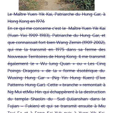
Le Maître Yuen Yik Kai, Patriarche du Hung Gar, à
Hong Kong en 1976
En ce qui me concerne c’est le Maître Yuen Yik Kai
(Yuan Yixi 1909 1983), Patriarche du Hung Gar, et
que connaissait fort bien Wang Zemin (1909 2002),
qui me la transmit en 1975 dans sa ferme des
Nouveaux Territoires de Hong Kong. Il me transmit
également le « Wu lung Quan » ou « Les Cinq
Poings Dragons » de la « forme ésotérique du
Wuxing Hung Gar » (Ng Yin Hung Kuen) (Five
Patterns Hung Gar). Cette « branche » remontait à
Ng Mui etMiu Hin qui échappèrent à la destruction
du temple Shaolin du Sud (Julianshan dans le
Fujian – Fukien) et qui se transmit ensuite à Miu
Tsui Fa et à Fong Sai Yuk puis à Yuen Yik Kai.