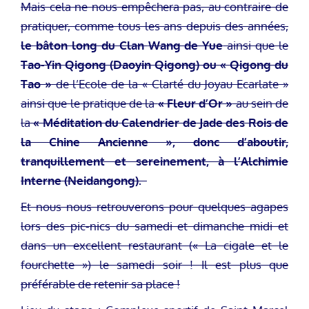
Mais cela ne nous empêchera pas, au contraire de
pratiquer, comme tous les ans depuis des années,
le bâton long du Clan
Wang de Yue
ainsi que le
Tao-Yin Qigong (Daoyin Qigong) ou « Qigong du
Tao »
de l’Ecole de la « Clarté du Joyau Ecarlate »
ainsi que le pratique de la
« Fleur d’Or »
au sein de
la
« Méditation du Calendrier de Jade des Rois de
la Chine Ancienne », donc d’aboutir,
tranquillement et sereinement, à l’Alchimie
Interne (Neidangong).
Et nous nous retrouverons pour quelques agapes
lors des pic-nics du samedi et dimanche midi et
dans un excellent restaurant (« La cigale et le
fourchette ») le samedi soir ! Il est plus que
préférable de retenir sa place !