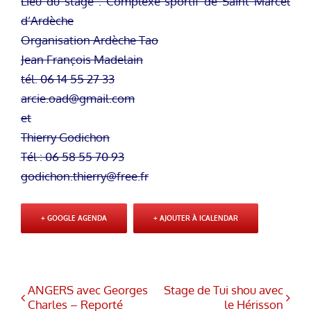
Lieu du stage : Complexe sportif de Saint Marcel
d’Ardèche
Organisation Ardèche Tao
Jean François Madelain
tél. 06 14 55 27 33
arcie.oad@gmail.com
et
Thierry Godichon
Tél : 06 58 55 70 93
godichon.thierry@free.fr
+ GOOGLE AGENDA
+ AJOUTER À ICALENDAR
ANGERS avec Georges
Stage de Tui shou avec
Charles – Reporté
le Hérisson