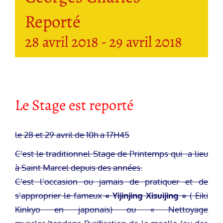
Reporté
28 avril 2018
-
29 avril 2018
Le Stage est reporté
le 28 et 29 avril de 10h a 17H45
C’est le traditionnel Stage de Printemps qui a lieu
à Saint Marcel depuis des années.
C’est l’occasion ou jamais de pratiquer et de
s’approprier le fameux
« Yijinjing Xisuijing »
( Eiki
Kinkyo en japonais) ou « Nettoyage