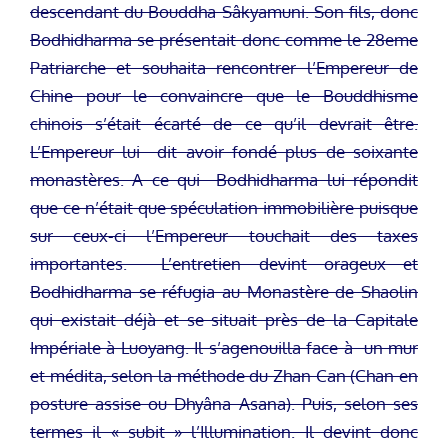
descendant du Bouddha Sâkyamuni. Son fils, donc
Bodhidharma se présentait donc comme le 28eme
Patriarche et souhaita rencontrer l’Empereur de
Chine pour le convaincre que le Bouddhisme
chinois s’était écarté de ce qu’il devrait être.
L’Empereur lui dit avoir fondé plus de soixante
monastères. A ce qui Bodhidharma lui répondit
que ce n’était que spéculation immobilière puisque
sur ceux-ci l’Empereur touchait des taxes
importantes. L’entretien devint orageux et
Bodhidharma se réfugia au Monastère de Shaolin
qui existait déjà et se situait près de la Capitale
Impériale à Luoyang. Il s’agenouilla face à un mur
et médita, selon la méthode du Zhan Can (Chan en
posture assise ou Dhyâna Asana). Puis, selon ses
termes il « subit » l’Illumination. Il devint donc