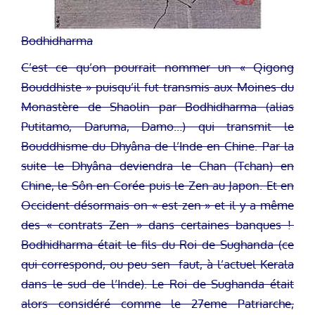
Bodhidharma
C’est ce qu’on pourrait nommer un « Qigong
Bouddhiste » puisqu’il fut transmis aux Moines du
Monastère de Shaolin par Bodhidharma (alias
Putitamo, Daruma, Damo…) qui transmit le
Bouddhisme du Dhyâna de l’Inde en Chine. Par la
suite le Dhyâna deviendra le Chan (Tchan) en
Chine, le Sôn en Corée puis le Zen au Japon. Et en
Occident désormais on « est zen » et il y a même
des « contrats Zen » dans certaines banques !
Bodhidharma était le fils du Roi de Sughanda (ce
qui correspond, ou peu sen faut, à l’actuel Kerala
dans le sud de l’Inde). Le Roi de Sughanda était
alors considéré comme le 27eme Patriarche,