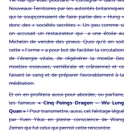
Nouveaux Territoires par les autorités britanniques
qui le soupçonnaient de faire partie des « Hung »
donc des « sociétés secrètes ». Un peu comme si
on accusait un restaurateur qui a une étoile au
Michelin de vendre des pneus. Quoi qu’il en soit
cette « Forme » a pour but de faciliter la circulation
de l’énergie vitale, de régénérer la moelle (les
moelles osseuses, vertébrale et crânienne) et ce
faisant le sang et de préparer favorablement à la
méditation.
Et on en profitera aussi pour aborder, ou parfaire,
les fameux
« Cinq Poings Dragon – Wu Lung
Quan »
! Pour transmettre, aussi, cet héritage légué
par Yuen Yikai en pleine conscience de Wang
Zemin qui fut celui qui permit cette rencontre.