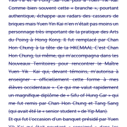
Comme bien souvent cette « branche », pourtant
authentique, échappe aux radars des casseurs de
briques mais Yuen Yin Kai n’en n’était pas moins un
personnage très important de la pratique des Arts
du Poing à Hong Kong. Il fut remplacé par Chan
Hon Chung à la tête de la HKCMAAL C’est Chan
Hon Chung, lui même, qui m’accompagna dans les
Nouveaux Territoires pour rencontrer le Maître
Yuen Yik Kai qui, devant témoins, m’autorisa à
enseigner « officiellement cette forme à mes
élèves occidentaux ». Ce qui me valut rapidement
un magnifique diplôme de « Sifu of Hung Gar » qui
me fut remis par Chan Hon Chung et Tang Sang
(qui avait été le « senior student » de Yip Man).
Et qui fut l’occasion d’un banquet présidé par Yuen
Yik Kai qui était pourtant « consigné » dans les