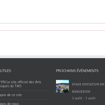
 UTILES
PROCHAINS ÉVÉNEMENTS
IN Le site officiel des Arts
STAGE INITIATION EN
siques du TAO
MARGERIDE
opos de ce site
3 août
-
7 août
opos de nous