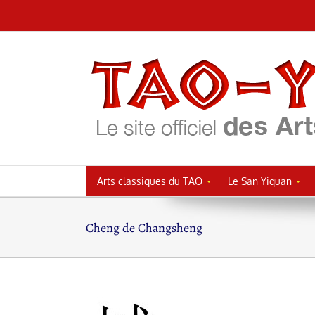
Passer
au
contenu
Arts classiques du TAO
Le San Yiquan
Cheng de Changsheng