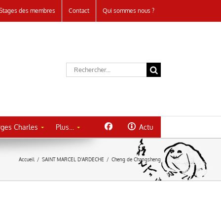
Stages des membres
Contact
Qui sommes nous ?
Rechercher:
ges Charles
Plus…
Actu
Accueil
/
SAINT MARCEL D’ARDECHE
/
Cheng de Changsheng