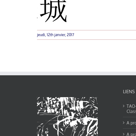
jeudi, 12th janvier, 2017
LIENS
TAO-Y
Clas
A pr
A pr