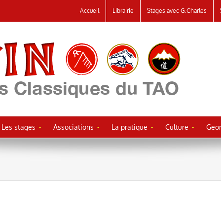
Accueil
Librairie
Stages avec G.Charles
Les stages
Associations
La pratique
Culture
Geor