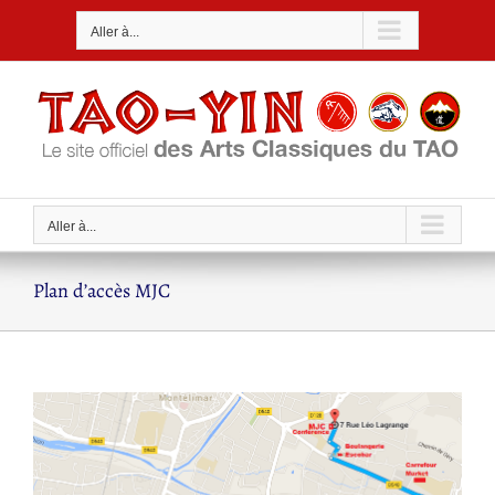
Passer
Aller à...
au
contenu
Aller à...
Plan d’accès MJC