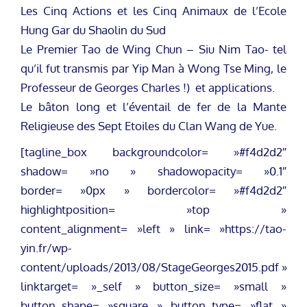
Les Cinq Actions et les Cinq Animaux de l’Ecole
Hung Gar du Shaolin du Sud
Le Premier Tao de Wing Chun – Siu Nim Tao- tel
qu’il fut transmis par Yip Man à Wong Tse Ming, le
Professeur de Georges Charles !) et applications.
Le bâton long et l’éventail de fer de la Mante
Religieuse des Sept Etoiles du Clan Wang de Yue.
[tagline_box backgroundcolor= »#f4d2d2″
shadow= »no » shadowopacity= »0.1″
border= »0px » bordercolor= »#f4d2d2″
highlightposition= »top »
content_alignment= »left » link= »https://tao-
yin.fr/wp-
content/uploads/2013/08/StageGeorges2015.pdf »
linktarget= »_self » button_size= »small »
button_shape= »square » button_type= »flat »