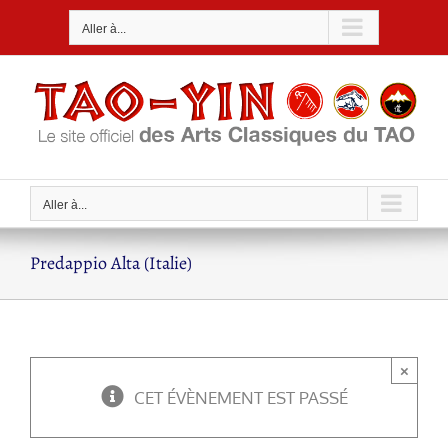
Passer
Aller à...
au
contenu
Aller à...
Predappio Alta (Italie)
×
CET ÉVÈNEMENT EST PASSÉ