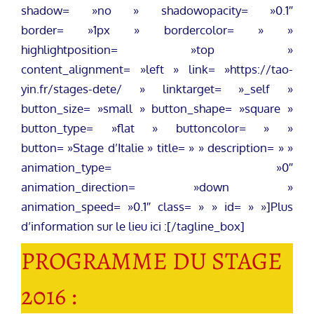
shadow= »no » shadowopacity= »0.1″
border= »1px » bordercolor= » »
highlightposition= »top »
content_alignment= »left » link= »https://tao-
yin.fr/stages-dete/ » linktarget= »_self »
button_size= »small » button_shape= »square »
button_type= »flat » buttoncolor= » »
button= »Stage d’Italie » title= » » description= » »
animation_type= »0″
animation_direction= »down »
animation_speed= »0.1″ class= » » id= » »]Plus
d’information sur le lieu ici :[/tagline_box]
PROGRAMME DU STAGE
2016 :