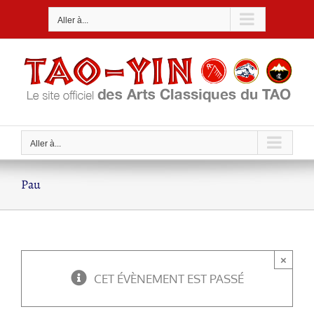
Passer
Aller à...
au
contenu
Aller à...
Pau
×
CET ÉVÈNEMENT EST PASSÉ