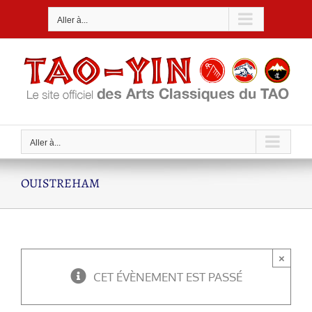
Passer
Aller à...
au
contenu
Aller à...
OUISTREHAM
×
CET ÉVÈNEMENT EST PASSÉ