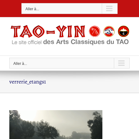
Passer
Aller à...
au
contenu
Aller à...
verrerie_etangs1