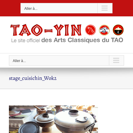
Passer
Aller à...
au
contenu
Aller à...
stage_cuisichin_Wok2