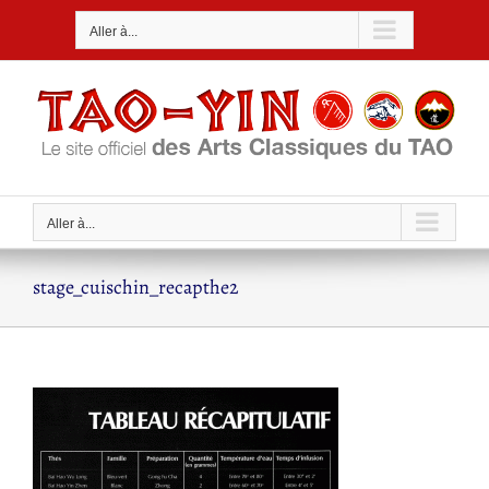
Passer
Aller à...
au
contenu
Aller à...
stage_cuischin_recapthe2